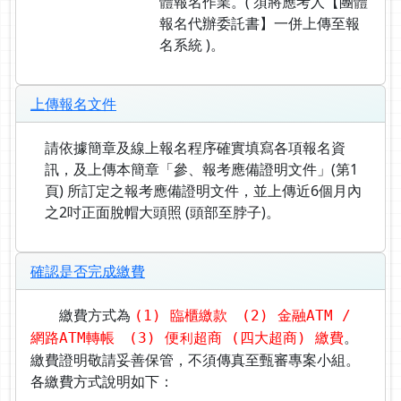
體報名作業。( 須將應考人【團體
報名代辦委託書】一併上傳至報
名系統 )。
上傳報名文件
請依據簡章及線上報名程序確實填寫各項報名資
訊，及上傳本簡章「參、報考應備證明文件」(第1
頁) 所訂定之報考應備證明文件，並上傳近6個月內
之2吋正面脫帽大頭照 (頭部至脖子)。
確認是否完成繳費
繳費方式為
(1) 臨櫃繳款 (2) 金融ATM /
。
網路ATM轉帳 (3) 便利超商 (四大超商) 繳費
繳費證明敬請妥善保管，不須傳真至甄審專案小組。
各繳費方式說明如下：