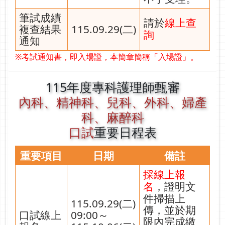
筆試成績
請於
線上查
複查結果
115.09.29(二)
詢
通知
※考試通知書，即入場證，本簡章簡稱「入場證」。
115年度專科護理師甄審
內科、精神科、兒科、外科、婦產
科、麻醉科
口試
重要日程表
重要項目
日期
備註
採線上報
，證明文
名
件掃描上
115.09.29(二)
傳，並於期
口試線上
09:00～
限內完成繳