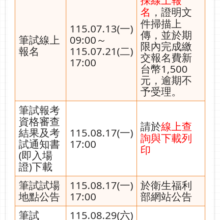
採線上報
，證明文
名
件掃描上
115.07.13(一)
傳，並於期
筆試線上
09:00～
限內完成繳
報名
115.07.21(二)
交報名費新
17:00
台幣1,500
元，逾期不
予受理。
筆試報考
資格審查
請於
線上查
結果及考
115.08.17(一)
詢與下載列
試通知書
17:00
印
(即入場
證)下載
筆試試場
115.08.17(一)
於衛生福利
地點公告
17:00
部網站公告
筆試
115.08.29(六)