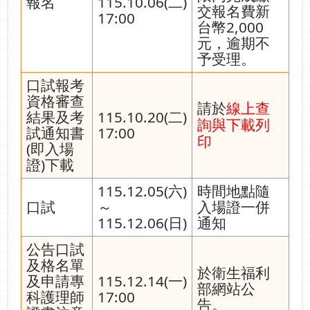
報名
115.10.06(二)
交報名費新
17:00
台幣2,000
元，逾期不
予受理。
口試報考
資格審查
請於
線上查
結果及考
115.10.20(二)
詢與下載列
試通知書
17:00
印
(即入場
證)下載
115.12.05(六)
時間地點隨
口試
～
入場證一併
115.12.06(日)
通知
公告口試
及格名單
於衛生福利
及申請專
115.12.14(一)
部網站公
科護理師
17:00
告。